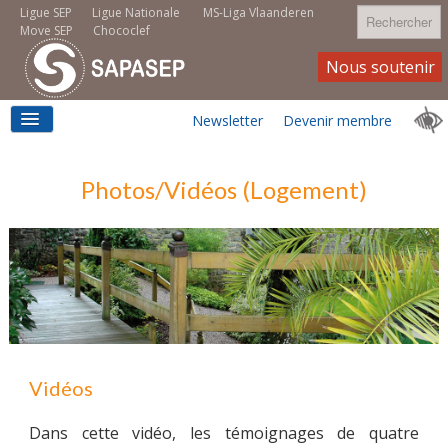
Rechercher
Ligue SEP
Ligue Nationale
MS-Liga Vlaanderen
Move SEP
Chococlef
Nous soutenir
Newsletter
Devenir membre
ACCUEIL
Photos/Vidéos (Logement)
LOGEMENT
MOVE SEP
Vidéos
Dans cette vidéo, les témoignages de quatre
EMPLOI