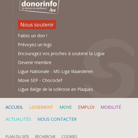
Nous soutenir
Faites un don !
Prévoyez un legs
Encouragez vos proches à soutenir la Ligue
Devenir membre
Ligue Nationale
-
MS-Liga Vlaanderen
Move SEP
-
Chococlef
Ligue Belge de la sclérose en Plaques
ACCUEIL
LOGEMENT
MOVE
EMPLOI
MOBILITÉ
ACTUALITÉS
NOUS CONTACTER
PLAN DU SITE
RECHERCHE
COOKIES