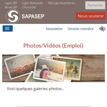
Rechercher
Ligue SEP
Ligue Nationale
MS-Liga Vlaanderen
Move SEP
Chococlef
Nous soutenir
Newsletter
Devenir membre
ACCUEIL
Photos/Vidéos (Emploi)
LOGEMENT
MOVE SEP
Voici quelques galeries photos...
EMPLOI