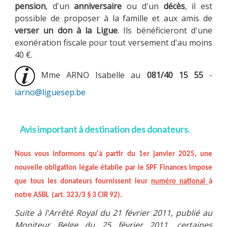
pension
, d'un
anniversaire
ou d'un
décès
, il est
possible de proposer à la famille et aux amis de
verser un don à la Ligue
. Ils bénéficieront d'une
exonération fiscale pour tout versement d'au moins
MULTIMÉDIA
40 €.
Mme ARNO Isabelle au
081/40 15 55
-
LA LIGUE
iarno@liguesep.be
Avis important à destination des donateurs.
CONTACTS
Nous vous informons qu'
à partir du 1er janvier 2025
, une
nouvelle obligation légale établie par le SPF Finances impose
que tous les donateurs fournissent leur
numéro national
à
notre ASBL (art. 323/3 § 3 CIR 92).
Suite à l'Arrêté Royal du 21 février 2011, publié au
Moniteur Belge du 25 février 2011, certaines