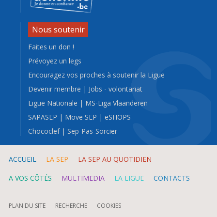
Nous soutenir
Faites un don !
Prévoyez un legs
Encouragez vos proches à soutenir la Ligue
Devenir membre
|
Jobs - volontariat
Ligue Nationale
|
MS-Liga Vlaanderen
SAPASEP
|
Move SEP
|
eSHOPS
Chococlef
|
Sep-Pas-Sorcier
ACCUEIL
LA SEP
LA SEP AU QUOTIDIEN
A VOS CÔTÉS
MULTIMEDIA
LA LIGUE
CONTACTS
PLAN DU SITE
RECHERCHE
COOKIES