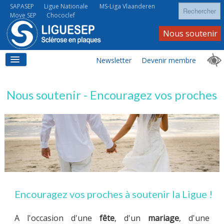
Rechercher
SAPASEP
Ligue Nationale
MS-Liga Vlaanderen
Move SEP
Chococlef
Nous soutenir
Newsletter
Devenir membre
ACCUEIL
Nous soutenir - Encouragez vos proches
LA SEP
LA SEP AU QUOTIDIEN
Encouragez vos proches à soutenir la Ligue !
A l'occasion d'une
fête
, d'un
mariage
, d'une
À VOS CÔTÉS