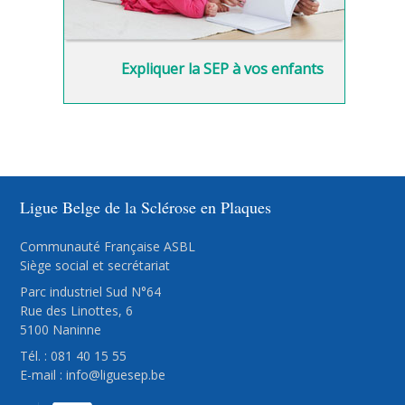
Expliquer la SEP à vos enfants
Ligue Belge de la Sclérose en Plaques
Communauté Française ASBL
Siège social et secrétariat
Parc industriel Sud N°64
Rue des Linottes, 6
5100 Naninne
Tél. : 081 40 15 55
E-mail :
info@liguesep.be