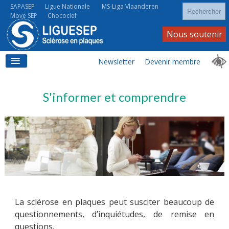
Rechercher
SAPASEP
Ligue Nationale
MS-Liga Vlaanderen
Move SEP
Chococlef
Nous soutenir
Newsletter
Devenir membre
ACCUEIL
S'informer et comprendre
LA SEP
LA SEP AU QUOTIDIEN
La sclérose en plaques peut susciter beaucoup de
questionnements, d’inquiétudes, de remise en
À VOS CÔTÉS
questions.