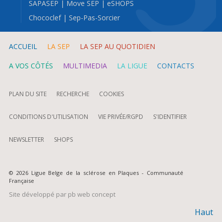
SAPASEP
|
Move SEP
|
eSHOPS
Chococlef
|
Sep-Pas-Sorcier
ACCUEIL
LA SEP
LA SEP AU QUOTIDIEN
A VOS CÔTÉS
MULTIMEDIA
LA LIGUE
CONTACTS
PLAN DU SITE
RECHERCHE
COOKIES
CONDITIONS D'UTILISATION
VIE PRIVÉE/RGPD
S'IDENTIFIER
NEWSLETTER
SHOPS
© 2026 Ligue Belge de la sclérose en Plaques - Communauté
Française
Site développé par
pb web concept
Haut