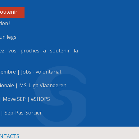
outenir
don !
un legs
ez vos proches à soutenir la
membre
|
Jobs - volontariat
ionale
|
MS-Liga Vlaanderen
|
Move SEP
|
eSHOPS
|
Sep-Pas-Sorcier
NTACTS