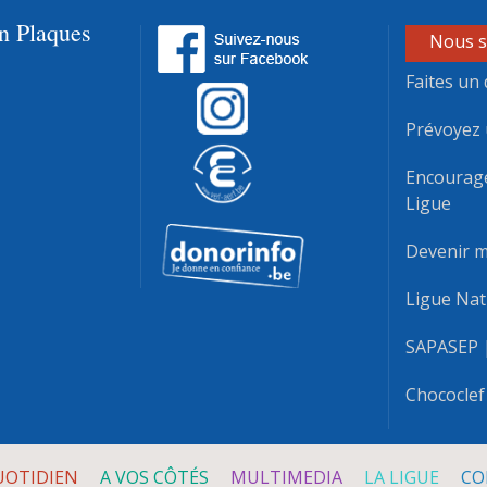
en Plaques
Nous s
Faites un 
Prévoyez 
Encourag
Ligue
Devenir 
Ligue Nat
SAPASEP
Chococlef
UOTIDIEN
A VOS CÔTÉS
MULTIMEDIA
LA LIGUE
CO