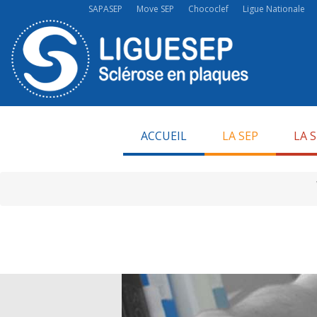
SAPASEP
Move SEP
Chococlef
Ligue Nationale
ACCUEIL
LA SEP
LA 