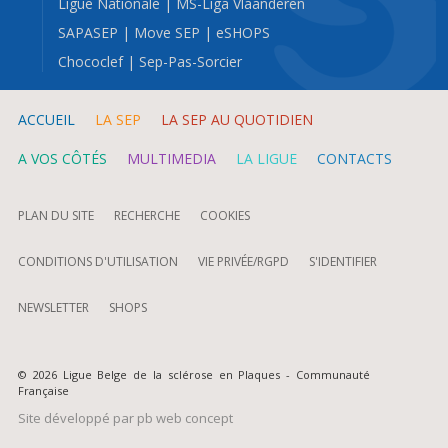
Ligue Nationale
|
MS-Liga Vlaanderen
SAPASEP
|
Move SEP
|
eSHOPS
Chococlef
|
Sep-Pas-Sorcier
ACCUEIL
LA SEP
LA SEP AU QUOTIDIEN
A VOS CÔTÉS
MULTIMEDIA
LA LIGUE
CONTACTS
PLAN DU SITE
RECHERCHE
COOKIES
CONDITIONS D'UTILISATION
VIE PRIVÉE/RGPD
S'IDENTIFIER
NEWSLETTER
SHOPS
© 2026 Ligue Belge de la sclérose en Plaques - Communauté
Française
Site développé par
pb web concept