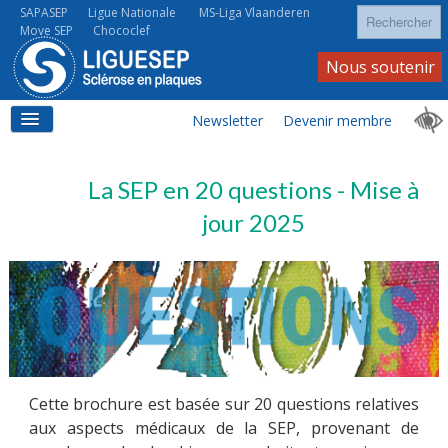
Rechercher
SAPASEP
Ligue Nationale
MS-Liga Vlaanderen
Move SEP
Chococlef
Nous soutenir
Newsletter
Devenir membre
ACCUEIL
La SEP en 20 questions - Mise à
jour 2025
LA SEP
LA SEP AU QUOTIDIEN
Cette brochure est basée sur 20 questions relatives
aux aspects médicaux de la SEP, provenant de
À VOS CÔTÉS