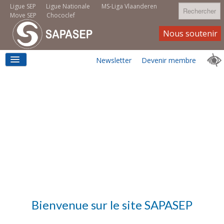
Rechercher
Ligue SEP
Ligue Nationale
MS-Liga Vlaanderen
Move SEP
Chococlef
Nous soutenir
Newsletter
Devenir membre
ACCUEIL
LOGEMENT
MOVE SEP
Bienvenue sur le site SAPASEP
EMPLOI