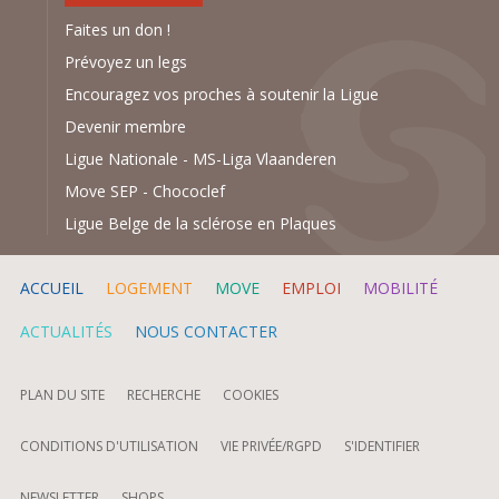
Faites un don !
Prévoyez un legs
Encouragez vos proches à soutenir la Ligue
Devenir membre
Ligue Nationale
-
MS-Liga Vlaanderen
Move SEP
-
Chococlef
Ligue Belge de la sclérose en Plaques
ACCUEIL
LOGEMENT
MOVE
EMPLOI
MOBILITÉ
ACTUALITÉS
NOUS CONTACTER
PLAN DU SITE
RECHERCHE
COOKIES
CONDITIONS D'UTILISATION
VIE PRIVÉE/RGPD
S'IDENTIFIER
NEWSLETTER
SHOPS