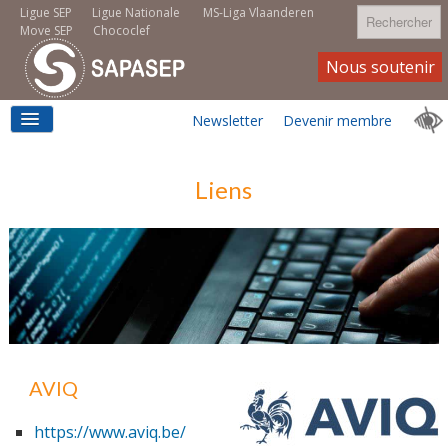
Rechercher
Ligue SEP
Ligue Nationale
MS-Liga Vlaanderen
Move SEP
Chococlef
Nous soutenir
Newsletter
Devenir membre
ACCUEIL
Liens
LOGEMENT
MOVE SEP
AVIQ
https://www.aviq.be/
EMPLOI