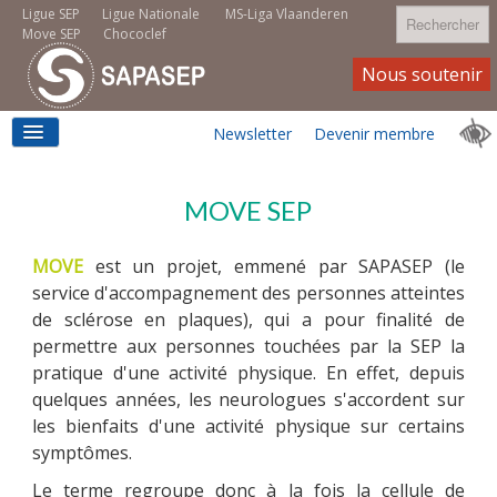
Rechercher
Ligue SEP
Ligue Nationale
MS-Liga Vlaanderen
Move SEP
Chococlef
Nous soutenir
Newsletter
Devenir membre
ACCUEIL
MOVE SEP
MOVE
est un projet, emmené par SAPASEP (le
LOGEMENT
service d'accompagnement des personnes atteintes
de sclérose en plaques), qui a pour finalité de
permettre aux personnes touchées par la SEP la
pratique d'une activité physique. En effet, depuis
MOVE SEP
quelques années, les neurologues s'accordent sur
les bienfaits d'une activité physique sur certains
symptômes.
EMPLOI
Le terme regroupe donc à la fois la cellule de