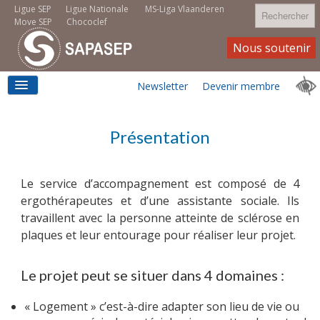
Rechercher
Ligue SEP
Ligue Nationale
MS-Liga Vlaanderen
Move SEP
Chococlef
Nous soutenir
Newsletter
Devenir membre
ACCUEIL
Présentation
Le service d’accompagnement est composé de 4
LOGEMENT
ergothérapeutes et d’une assistante sociale. Ils
travaillent avec la personne atteinte de sclérose en
plaques et leur entourage pour réaliser leur projet.
MOVE SEP
Le projet peut se situer dans 4 domaines :
« Logement » c’est-à-dire adapter son lieu de vie ou
EMPLOI