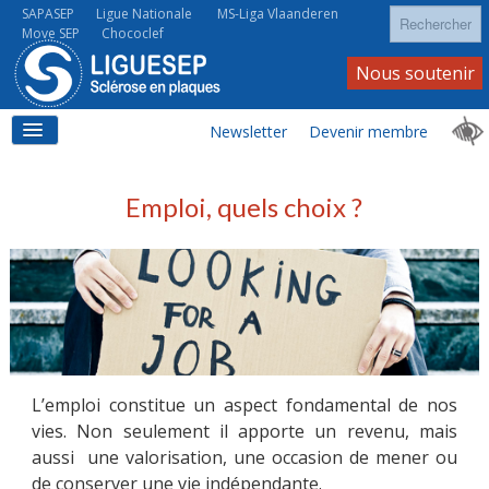
Rechercher
SAPASEP
Ligue Nationale
MS-Liga Vlaanderen
Move SEP
Chococlef
Nous soutenir
Newsletter
Devenir membre
ACCUEIL
Emploi, quels choix ?
LA SEP
LA SEP AU QUOTIDIEN
L’emploi constitue un aspect fondamental de nos
vies. Non seulement il apporte un revenu, mais
aussi une valorisation, une occasion de mener ou
À VOS CÔTÉS
de conserver une vie indépendante.