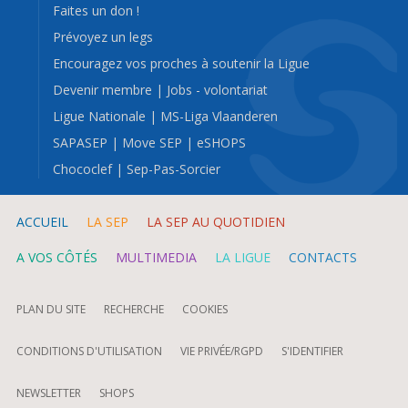
Faites un don !
Prévoyez un legs
Encouragez vos proches à soutenir la Ligue
Devenir membre
|
Jobs - volontariat
Ligue Nationale
|
MS-Liga Vlaanderen
SAPASEP
|
Move SEP
|
eSHOPS
Chococlef
|
Sep-Pas-Sorcier
ACCUEIL
LA SEP
LA SEP AU QUOTIDIEN
A VOS CÔTÉS
MULTIMEDIA
LA LIGUE
CONTACTS
PLAN DU SITE
RECHERCHE
COOKIES
CONDITIONS D'UTILISATION
VIE PRIVÉE/RGPD
S'IDENTIFIER
NEWSLETTER
SHOPS