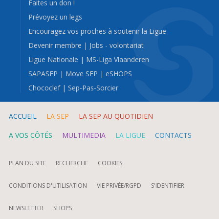
Faites un don !
Prévoyez un legs
Encouragez vos proches à soutenir la Ligue
Devenir membre
|
Jobs - volontariat
Ligue Nationale
|
MS-Liga Vlaanderen
SAPASEP
|
Move SEP
|
eSHOPS
Chococlef
|
Sep-Pas-Sorcier
ACCUEIL
LA SEP
LA SEP AU QUOTIDIEN
A VOS CÔTÉS
MULTIMEDIA
LA LIGUE
CONTACTS
PLAN DU SITE
RECHERCHE
COOKIES
CONDITIONS D'UTILISATION
VIE PRIVÉE/RGPD
S'IDENTIFIER
NEWSLETTER
SHOPS