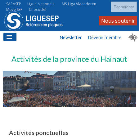
Rechercher
SAPASEP
Ligue Nationale
MS-Liga Vlaanderen
Move SEP
Chococlef
Nous soutenir
Newsletter
Devenir membre
ACCUEIL
Activités de la province du Hainaut
LA SEP
LA SEP AU QUOTIDIEN
Activités ponctuelles
À VOS CÔTÉS