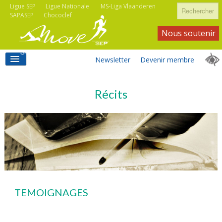
Rechercher
Ligue SEP
Ligue Nationale
MS-Liga Vlaanderen
SAPASEP
Chococlef
Nous soutenir
Newsletter
Devenir membre
ACCUEIL
Récits
ACTIVITÉS MOVE SEP
ASSOCIATIONS
TEMOIGNAGES
INFORMATIONS