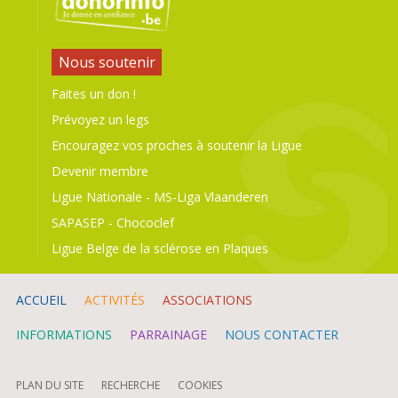
Nous soutenir
Faites un don !
Prévoyez un legs
Encouragez vos proches à soutenir la Ligue
Devenir membre
Ligue Nationale
-
MS-Liga Vlaanderen
SAPASEP
-
Chococlef
Ligue Belge de la sclérose en Plaques
ACCUEIL
ACTIVITÉS
ASSOCIATIONS
INFORMATIONS
PARRAINAGE
NOUS CONTACTER
PLAN DU SITE
RECHERCHE
COOKIES