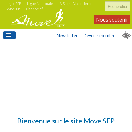
Rechercher
Ligue SEP
Ligue Nationale
MS-Liga Vlaanderen
SAPASEP
Chococlef
Nous soutenir
Newsletter
Devenir membre
ACCUEIL
ACTIVITÉS MOVE SEP
ASSOCIATIONS
Bienvenue sur le site Move SEP
INFORMATIONS