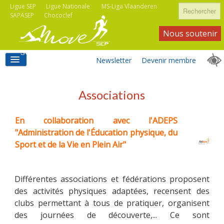
Rechercher
Ligue SEP
Ligue Nationale
MS-Liga Vlaanderen
SAPASEP
Chococlef
Nous soutenir
Newsletter
Devenir membre
ACCUEIL
Associations
En collaboration avec l'ADEPS
ACTIVITÉS MOVE SEP
"Administration de l'Éducation physique, du
Sport et de la Vie en Plein Air"
ASSOCIATIONS
Différentes associations et fédérations proposent
des activités physiques adaptées, recensent des
clubs permettant à tous de pratiquer, organisent
des journées de découverte,... Ce sont
INFORMATIONS