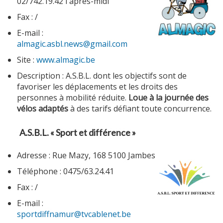
02/742.19.42 l'après-midi
Fax : /
E-mail :
almagic.asbl.news@gmail.com
Site :
www.almagic.be
Description : A.S.B.L. dont les objectifs sont de
favoriser les déplacements et les droits des
personnes à mobilité réduite.
Loue à la journée des
vélos adaptés
à des tarifs défiant toute concurrence.
A.S.B.L. « Sport et différence »
Adresse : Rue Mazy, 168 5100 Jambes
Téléphone : 0475/63.24.41
Fax : /
E-mail :
sportdiffnamur@tvcablenet.be