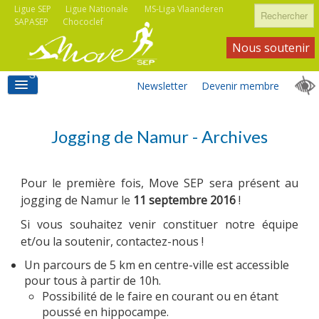
Rechercher
Ligue SEP
Ligue Nationale
MS-Liga Vlaanderen
SAPASEP
Chococlef
Nous soutenir
Newsletter
Devenir membre
ACCUEIL
Jogging de Namur - Archives
Pour le première fois, Move SEP sera présent au
ACTIVITÉS MOVE SEP
jogging de Namur le
11 septembre 2016
!
Si vous souhaitez venir constituer notre équipe
et/ou la soutenir, contactez-nous !
ASSOCIATIONS
Un parcours de 5 km en centre-ville est accessible
pour tous à partir de 10h.
Possibilité de le faire en courant ou en étant
poussé en hippocampe.
INFORMATIONS