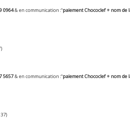
9 0964
& en communication :"
paiement Chococlef + nom de l
f)
7 5657
& en communication :"
paiement Chococlef + nom de l
 37)