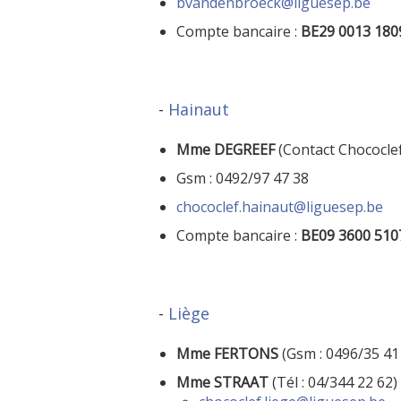
bvandenbroeck@liguesep.be
Compte bancaire :
BE29 0013 180
-
Hainaut
Mme DEGREEF
(Contact Chococle
Gsm : 0492/97 47 38
chococlef.hainaut@liguesep.be
Compte bancaire :
BE09 3600 510
-
Liège
Mme FERTONS
(Gsm : 0496/35 41
Mme
STRAAT
(Tél : 04/344 22 62)