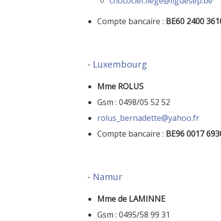
chococlef.liege@liguesep.be
Compte bancaire :
BE60 2400 361
-
Luxembourg
Mme ROLUS
Gsm : 0498/05 52 52
rolus_bernadette@yahoo.fr
Compte bancaire :
BE96 0017 693
-
Namur
Mme de LAMINNE
Gsm : 0495/58 99 31