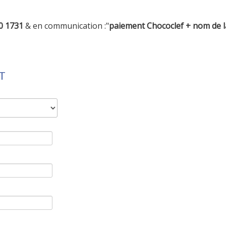
0 1731
& en communication :"
paiement Chococlef + nom de l
T