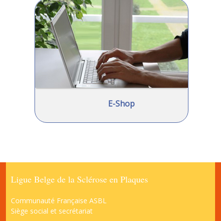
E-Shop
Ligue Belge de la Sclérose en Plaques
Communauté Française ASBL
Siège social et secrétariat