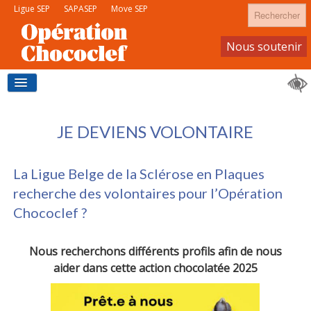
Rechercher
Ligue SEP
SAPASEP
Move SEP
Nous soutenir
Devenir membre
ACCUEIL
JE DEVIENS VOLONTAIRE
La Ligue Belge de la Sclérose en Plaques
J'ACHÈTE DU CHOCOLAT
recherche des volontaires pour l’Opération
Chococlef ?
JE DEVIENS VENDEUR
Nous recherchons différents profils afin de nous
aider dans cette action chocolatée 2025
CONTACTS